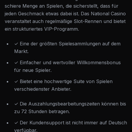
schiere Menge an Spielen, die sicherstellt, dass für
jeden Geschmack etwas dabei ist. Das National Casino
veranstaltet auch regelmäßige Slot-Rennen und bietet
ein strukturiertes VIP-Programm.
✓ Eine der größten Spielesammlungen auf dem
Markt.
✓ Einfacher und wertvoller Willkommensbonus
für neue Spieler.
✓ Bietet eine hochwertige Suite von Spielen
verschiedenster Anbieter.
✓ Die Auszahlungsbearbeitungszeiten können bis
zu 72 Stunden betragen.
✓ Der Kundensupport ist nicht immer auf Deutsch
verfügbar.