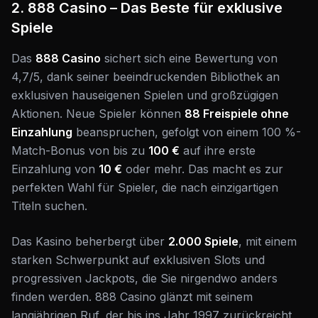
2. 888 Casino – Das Beste für exklusive
Spiele
Das
888 Casino
sichert sich eine Bewertung von
4,7/5, dank seiner beeindruckenden Bibliothek an
exklusiven hauseigenen Spielen und großzügigen
Aktionen. Neue Spieler können
88 Freispiele ohne
Einzahlung
beanspruchen, gefolgt von einem 100 %-
Match-Bonus von bis zu
100 €
auf ihre erste
Einzahlung von
10 €
oder mehr. Das macht es zur
perfekten Wahl für Spieler, die nach einzigartigen
Titeln suchen.
Das Kasino beherbergt über
2.000 Spiele
, mit einem
starken Schwerpunkt auf exklusiven Slots und
progressiven Jackpots, die Sie nirgendwo anders
finden werden. 888 Casino glänzt mit seinem
langjährigen Ruf, der bis ins Jahr 1997 zurückreicht,