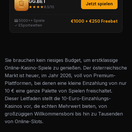
GG.BET
Jetzt spielen
★★★★
8.5/10
🎰 5000++ Spiele
€1000 + €250 Freebet
✓ ESportwetten
Sie brauchen kein riesiges Budget, um erstklassige
Online-Kasino-Spiele zu genießen. Der österreichische
Markt ist heuer, im Jahr 2026, voll von Premium-
Plattformen, bei denen eine kleine Einzahlung von nur
10 € eine ganze Palette von Spielen freischaltet.
Dieser Leitfaden stellt die 10-Euro-Einzahlungs-
Kasinos vor, die echten Mehrwert bieten, von
großzügigen Willkommensboni bis hin zu Tausenden
von Online-Slots.