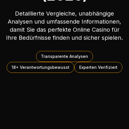
Detaillierte Vergleiche, unabhängige
Analysen und umfassende Informationen,
damit Sie das perfekte Online Casino für
Ihre Bedürfnisse finden und sicher spielen.
Transparente Analysen
18+ Verantwortungsbewusst
Experten Verifiziert