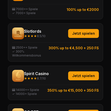
🎰 7000++ Spiele
100% up to €2000
✓ 7000+ Spiele
Slotlords
Jetzt spielen
★★★★
8.5/10
🎰 2500++ Spiele
300% up to €4,500 + 250 FS
✓ 300%
Willkommensbonus
Spirit Casino
Jetzt spielen
★★★★
8.7/10
🎰 14000++ Spiele
350% up to €15,000 + 350 FS
✓ 14000+ Spiele