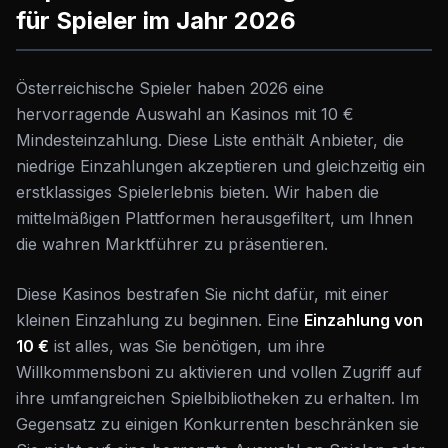
für Spieler im Jahr 2026
Österreichische Spieler haben 2026 eine
hervorragende Auswahl an Kasinos mit 10 €
Mindesteinzahlung. Diese Liste enthält Anbieter, die
niedrige Einzahlungen akzeptieren und gleichzeitig ein
erstklassiges Spielerlebnis bieten. Wir haben die
mittelmäßigen Plattformen herausgefiltert, um Ihnen
die wahren Marktführer zu präsentieren.
Diese Kasinos bestrafen Sie nicht dafür, mit einer
kleinen Einzahlung zu beginnen. Eine
Einzahlung von
10 €
ist alles, was Sie benötigen, um ihre
Willkommensboni zu aktivieren und vollen Zugriff auf
ihre umfangreichen Spielbibliotheken zu erhalten. Im
Gegensatz zu einigen Konkurrenten beschränken sie