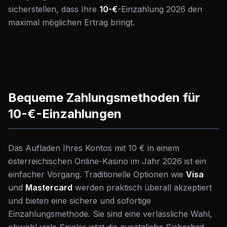
sicherstellen, dass Ihre
10-€
-Einzahlung 2026 den
maximal möglichen Ertrag bringt.
Bequeme Zahlungsmethoden für
10-€-Einzahlungen
Das Aufladen Ihres Kontos mit 10 € in einem
österreichischen Online-Kasino im Jahr 2026 ist ein
einfacher Vorgang. Traditionelle Optionen wie
Visa
und
Mastercard
werden praktisch überall akzeptiert
und bieten eine sichere und sofortige
Einzahlungsmethode. Sie sind eine verlässliche Wahl,