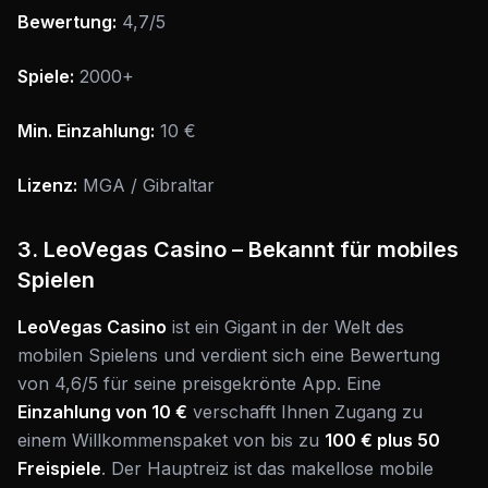
Bewertung:
4,7/5
Spiele:
2000+
Min. Einzahlung:
10 €
Lizenz:
MGA / Gibraltar
3. LeoVegas Casino – Bekannt für mobiles
Spielen
LeoVegas Casino
ist ein Gigant in der Welt des
mobilen Spielens und verdient sich eine Bewertung
von 4,6/5 für seine preisgekrönte App. Eine
Einzahlung von 10 €
verschafft Ihnen Zugang zu
einem Willkommenspaket von bis zu
100 € plus 50
Freispiele
. Der Hauptreiz ist das makellose mobile