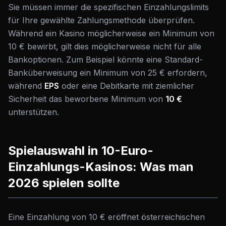
Sie müssen immer die spezifischen Einzahlungslimits
für Ihre gewählte Zahlungsmethode überprüfen.
Während ein Kasino möglicherweise ein Minimum von
10 € bewirbt, gilt dies möglicherweise nicht für alle
Bankoptionen. Zum Beispiel könnte eine Standard-
Banküberweisung ein Minimum von 25 € erfordern,
während
EPS
oder eine Debitkarte mit ziemlicher
Sicherheit das beworbene Minimum von
10 €
unterstützen.
Spielauswahl in 10-Euro-
Einzahlungs-Kasinos: Was man
2026 spielen sollte
Eine Einzahlung von 10 € eröffnet österreichischen