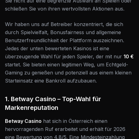
Sie nicht auf eine begrenzte Auswahl an Spielen oder
schließen Sie von ihren wertvollsten Aktionen aus.
Wir haben uns auf Betreiber konzentriert, die sich
durch Spielvielfalt, Bonusfairness und allgemeine
Benutzerfreundlichkeit der Plattform auszeichnen.
Jedes der unten bewerteten Kasinos ist eine
überzeugende Wahl für jeden Spieler, der mit nur
10 €
startet. Sie bieten einen legitimen Weg, um Echtgeld-
Gaming zu genießen und potenziell aus einem kleinen
Starteinsatz eine Bankroll aufzubauen.
1. Betway Casino – Top-Wahl für
Markenreputation
Betway Casino
hat sich in Österreich einen
hervorragenden Ruf erarbeitet und erhält für 2026
eine Bewertung von 4,8/5. Eine Mindesteinzahlung