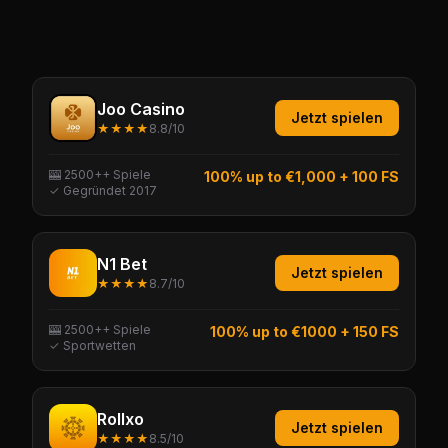
Joo Casino
Jetzt spielen
★★★★
8.8/10
🎰 2500++ Spiele
100% up to €1,000 + 100 FS
✓ Gegründet 2017
N1 Bet
Jetzt spielen
★★★★
8.7/10
🎰 2500++ Spiele
100% up to €1000 + 150 FS
✓ Sportwetten
Rollxo
Jetzt spielen
★★★★
8.5/10