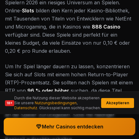
Spielern 2026 ein riesiges Universum an Spielen.
Online-
Slots
bilden den Kern jeder Kasino-Bibliothek,
mit Tausenden von Titeln von Entwicklern wie NetEnt
und Microgaming, die in Kasinos wie
888 Casino
verfügbar sind. Diese Spiele sind perfekt für ein
kleines Budget, da viele Einsätze von nur 0,10 € oder
0,20 € pro Runde erlauben.
Um Ihr Spiel länger dauern zu lassen, konzentrieren
Sie sich auf Slots mit einem hohen Return-to-Player
(RTP)-Prozentsatz. Sie sollten nach Spielen mit einem
RTP von
96 % oder höher
suchen, da diese Titel
mathematisch so programmiert sind, dass sie im Laufe
Durch die Nutzung dieser Website akzeptieren
Sie unsere
Nutzungsbedingungen
,
Akzeptieren
18+
der Zeit einen größeren Teil des eingesetzten Geldes
Datenschutz
. Glücksspiel kann süchtig machen.
an die Spieler zurückgeben. Slots mit niedriger
Volatilität sind eine weitere kluge Wahl, da sie kleinere,
Mehr Casinos entdecken
häufigere Gewinne liefern, die helfen, eine 10-€-