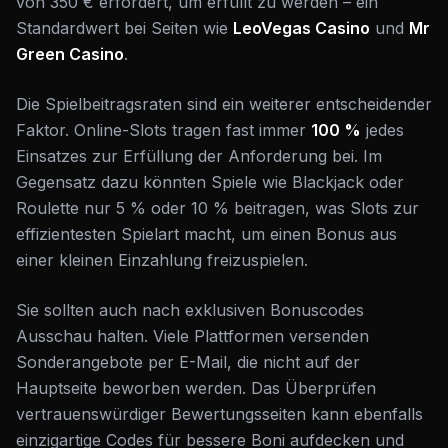
von 350 € erfordert, um erfüllt zu werden – ein
Standardwert bei Seiten wie
LeoVegas Casino
und
Mr
Green Casino
.
Die Spielbeitragsraten sind ein weiterer entscheidender
Faktor. Online-Slots tragen fast immer
100 %
jedes
Einsatzes zur Erfüllung der Anforderung bei. Im
Gegensatz dazu könnten Spiele wie Blackjack oder
Roulette nur 5 % oder 10 % beitragen, was Slots zur
effizientesten Spielart macht, um einen Bonus aus
einer kleinen Einzahlung freizuspielen.
Sie sollten auch nach exklusiven Bonuscodes
Ausschau halten. Viele Plattformen versenden
Sonderangebote per E-Mail, die nicht auf der
Hauptseite beworben werden. Das Überprüfen
vertrauenswürdiger Bewertungsseiten kann ebenfalls
einzigartige Codes für bessere Boni aufdecken und