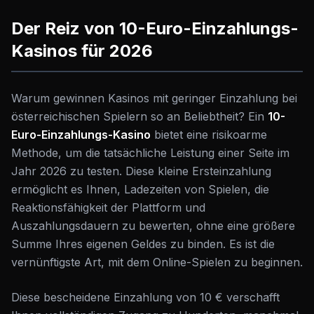
Der Reiz von 10-Euro-Einzahlungs-
Kasinos für 2026
Warum gewinnen Kasinos mit geringer Einzahlung bei
österreichischen Spielern so an Beliebtheit? Ein
10-
Euro-Einzahlungs-Kasino
bietet eine risikoarme
Methode, um die tatsächliche Leistung einer Seite im
Jahr 2026 zu testen. Diese kleine Ersteinzahlung
ermöglicht es Ihnen, Ladezeiten von Spielen, die
Reaktionsfähigkeit der Plattform und
Auszahlungsdauern zu bewerten, ohne eine größere
Summe Ihres eigenen Geldes zu binden. Es ist die
vernünftigste Art, mit dem Online-Spielen zu beginnen.
Diese bescheidene Einzahlung von 10 € verschafft