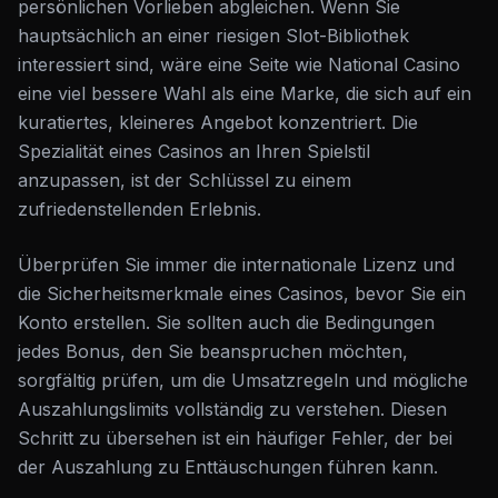
persönlichen Vorlieben abgleichen. Wenn Sie
hauptsächlich an einer riesigen Slot-Bibliothek
interessiert sind, wäre eine Seite wie National Casino
eine viel bessere Wahl als eine Marke, die sich auf ein
kuratiertes, kleineres Angebot konzentriert. Die
Spezialität eines Casinos an Ihren Spielstil
anzupassen, ist der Schlüssel zu einem
zufriedenstellenden Erlebnis.
Überprüfen Sie immer die internationale Lizenz und
die Sicherheitsmerkmale eines Casinos, bevor Sie ein
Konto erstellen. Sie sollten auch die Bedingungen
jedes Bonus, den Sie beanspruchen möchten,
sorgfältig prüfen, um die Umsatzregeln und mögliche
Auszahlungslimits vollständig zu verstehen. Diesen
Schritt zu übersehen ist ein häufiger Fehler, der bei
der Auszahlung zu Enttäuschungen führen kann.