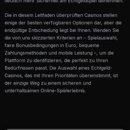
deutlich mehr Sicherheit am Echtgeldspiel teilnehmen.
Die in diesem Leitfaden überprüften Casinos stellen
einige der besten verfügbaren Optionen dar, aber die
endgültige Entscheidung liegt bei Ihnen. Wenden Sie
die von uns skizzierten Kriterien an – Spielauswahl,
faire Bonusbedingungen in Euro, bequeme
Zahlungsmethoden und mobile Leistung –, um die
Plattform zu identifizieren, die perfekt zu Ihren
Bedürfnissen passt. Die Auswahl eines Echtgeld-
Casinos, das mit Ihren Prioritäten übereinstimmt, ist
der einzige Weg zu einem sicheren und
unterhaltsamen Online-Spielerlebnis.