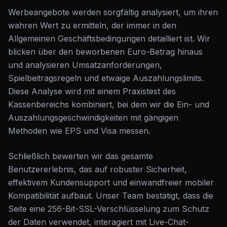
Werbeangebote werden sorgfältig analysiert, um ihren
wahren Wert zu ermitteln, der immer in den
Allgemeinen Geschäftsbedingungen detailliert ist. Wir
blicken über den beworbenen Euro-Betrag hinaus
und analysieren Umsatzanforderungen,
Spielbeitragsregeln und etwaige Auszahlungslimits.
Diese Analyse wird mit einem Praxistest des
Kassenbereichs kombiniert, bei dem wir die Ein- und
Auszahlungsgeschwindigkeiten mit gängigen
Methoden wie EPS und Visa messen.
Schließlich bewerten wir das gesamte
Benutzererlebnis, das auf robuster Sicherheit,
effektivem Kundensupport und einwandfreier mobiler
Kompatibilität aufbaut. Unser Team bestätigt, dass die
Seite eine 256-Bit-SSL-Verschlüsselung zum Schutz
der Daten verwendet, interagiert mit Live-Chat-