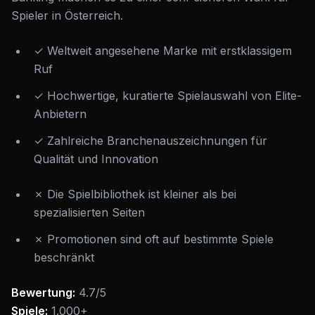
Spieler in Österreich.
✓ Weltweit angesehene Marke mit erstklassigem
Ruf
✓ Hochwertige, kuratierte Spielauswahl von Elite-
Anbietern
✓ Zahlreiche Branchenauszeichnungen für
Qualität und Innovation
✗ Die Spielbibliothek ist kleiner als bei
spezialisierten Seiten
✗ Promotionen sind oft auf bestimmte Spiele
beschränkt
Bewertung:
4.7/5
Spiele:
1.000+