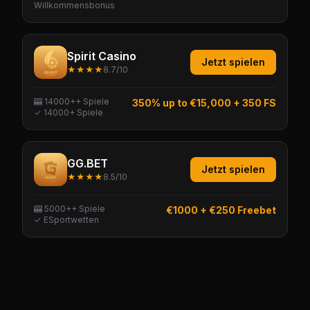
Willkommensbonus
Spirit Casino
Jetzt spielen
★★★★
8.7/10
🎰 14000++ Spiele
350% up to €15,000 + 350 FS
✓ 14000+ Spiele
GG.BET
Jetzt spielen
★★★★
8.5/10
🎰 5000++ Spiele
€1000 + €250 Freebet
✓ ESportwetten