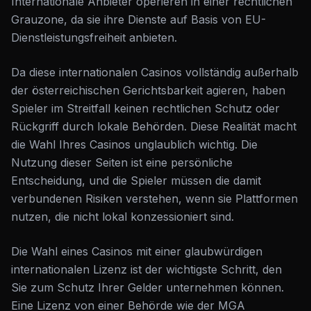
Internationale Anbieter operieren in einer rechtlichen
Grauzone, da sie ihre Dienste auf Basis von EU-
Dienstleistungsfreiheit anbieten.
Da diese internationalen Casinos vollständig außerhalb
der österreichischen Gerichtsbarkeit agieren, haben
Spieler im Streitfall keinen rechtlichen Schutz oder
Rückgriff durch lokale Behörden. Diese Realität macht
die Wahl Ihres Casinos unglaublich wichtig. Die
Nutzung dieser Seiten ist eine persönliche
Entscheidung, und die Spieler müssen die damit
verbundenen Risiken verstehen, wenn sie Plattformen
nutzen, die nicht lokal konzessioniert sind.
Die Wahl eines Casinos mit einer glaubwürdigen
internationalen Lizenz ist der wichtigste Schritt, den
Sie zum Schutz Ihrer Gelder unternehmen können.
Eine Lizenz von einer Behörde wie der MGA