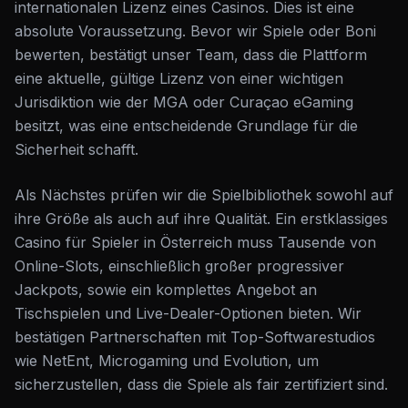
internationalen Lizenz eines Casinos. Dies ist eine
absolute Voraussetzung. Bevor wir Spiele oder Boni
bewerten, bestätigt unser Team, dass die Plattform
eine aktuelle, gültige Lizenz von einer wichtigen
Jurisdiktion wie der MGA oder Curaçao eGaming
besitzt, was eine entscheidende Grundlage für die
Sicherheit schafft.
Als Nächstes prüfen wir die Spielbibliothek sowohl auf
ihre Größe als auch auf ihre Qualität. Ein erstklassiges
Casino für Spieler in Österreich muss Tausende von
Online-Slots, einschließlich großer progressiver
Jackpots, sowie ein komplettes Angebot an
Tischspielen und Live-Dealer-Optionen bieten. Wir
bestätigen Partnerschaften mit Top-Softwarestudios
wie NetEnt, Microgaming und Evolution, um
sicherzustellen, dass die Spiele als fair zertifiziert sind.