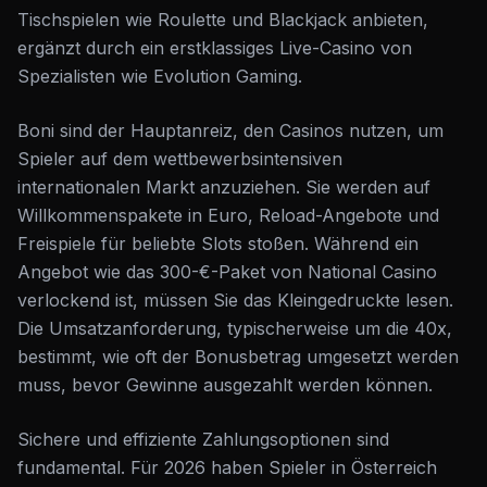
Tischspielen wie Roulette und Blackjack anbieten,
ergänzt durch ein erstklassiges Live-Casino von
Spezialisten wie Evolution Gaming.
Boni sind der Hauptanreiz, den Casinos nutzen, um
Spieler auf dem wettbewerbsintensiven
internationalen Markt anzuziehen. Sie werden auf
Willkommenspakete in Euro, Reload-Angebote und
Freispiele für beliebte Slots stoßen. Während ein
Angebot wie das 300-€-Paket von National Casino
verlockend ist, müssen Sie das Kleingedruckte lesen.
Die Umsatzanforderung, typischerweise um die 40x,
bestimmt, wie oft der Bonusbetrag umgesetzt werden
muss, bevor Gewinne ausgezahlt werden können.
Sichere und effiziente Zahlungsoptionen sind
fundamental. Für 2026 haben Spieler in Österreich