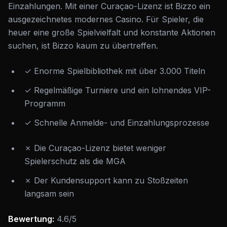
Einzahlungen. Mit einer Curaçao-Lizenz ist Bizzo ein
ausgezeichnetes modernes Casino. Für Spieler, die
heuer eine große Spielvielfalt und konstante Aktionen
suchen, ist Bizzo kaum zu übertreffen.
✓ Enorme Spielbibliothek mit über 3.000 Titeln
✓ Regelmäßige Turniere und ein lohnendes VIP-
Programm
✓ Schnelle Anmelde- und Einzahlungsprozesse
✗ Die Curaçao-Lizenz bietet weniger
Spielerschutz als die MGA
✗ Der Kundensupport kann zu Stoßzeiten
langsam sein
Bewertung:
4.6/5